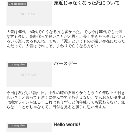
身近じゃなくなった死について
Uncategorized
大昔は40代、50代で亡くなる方も多かった。でも今は80代でも元気
な方も多い。高齢化って良いことだと思う。長く生きたらそれだけい
ろいろ楽しめるもんね。でも、「死」というものが遠い存在になった
んだって。大昔はそれこそ、まわりで亡くなる方がい...
バースデー
Uncategorized
今日は友だちの誕生日。中学の時の友達やからもう２０年以上の付き
合い？！と言っても遠くに住んでて全然会えない。でもお互い誕生日
は絶対ラインを送る！これはもうずっと何年経っても変わらない。送
らな！！とかじゃなくて、日付を見ると勝手に思い出すん...
Hello world!
Uncategorized