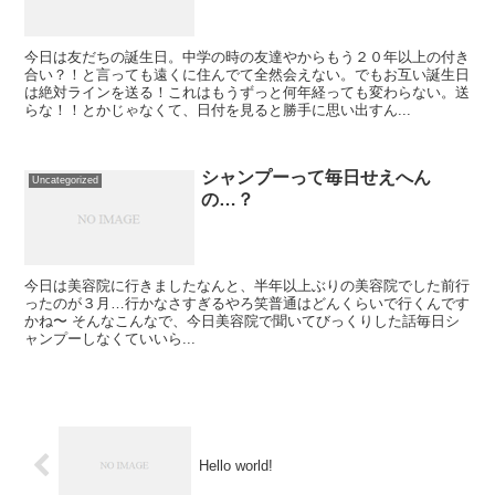
今日は友だちの誕生日。中学の時の友達やからもう２０年以上の付き
合い？！と言っても遠くに住んでて全然会えない。でもお互い誕生日
は絶対ラインを送る！これはもうずっと何年経っても変わらない。送
らな！！とかじゃなくて、日付を見ると勝手に思い出すん...
シャンプーって毎日せえへん
Uncategorized
の…？
今日は美容院に行きましたなんと、半年以上ぶりの美容院でした前行
ったのが３月…行かなさすぎるやろ笑普通はどんくらいで行くんです
かね〜 そんなこんなで、今日美容院で聞いてびっくりした話毎日シ
ャンプーしなくていいら...
Hello world!